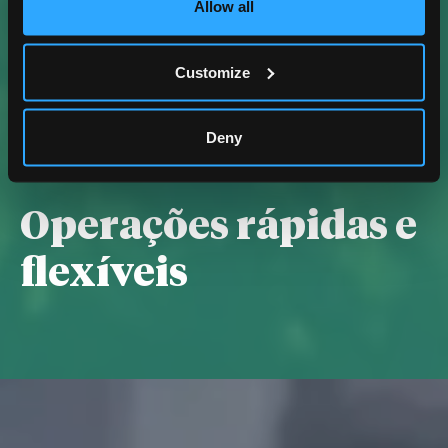
Pesquisa
Allow all
Customize
Suporte técnico
especializado
Deny
Operações rápidas e
flexíveis