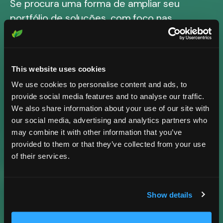
Se procura uma forma de ampliar seu
portfólio de soluções, com foco nas
necessidades dos seus clientes, fale
connosco.
This website uses cookies
We use cookies to personalise content and ads, to
CONTACTO
provide social media features and to analyse our traffic.
We also share information about your use of our site with
our social media, advertising and analytics partners who
9.100+ Registos em
may combine it with other information that you’ve
provided to them or that they’ve collected from your use
todo o mundo.
of their services.
Show details
3+ Centros de