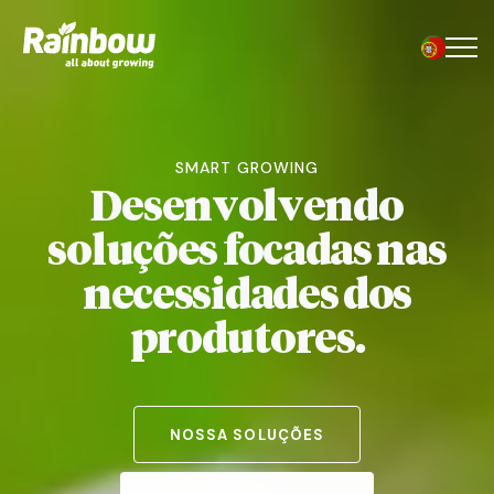
Menu
SMART GROWING
D
e
s
e
n
v
o
l
v
e
n
d
o
s
o
l
u
ç
õ
e
s
f
o
c
a
d
a
s
n
a
s
n
e
c
e
s
s
i
d
a
d
e
s
d
o
s
p
r
o
d
u
t
o
r
e
s
.
NOSSA SOLUÇÕES