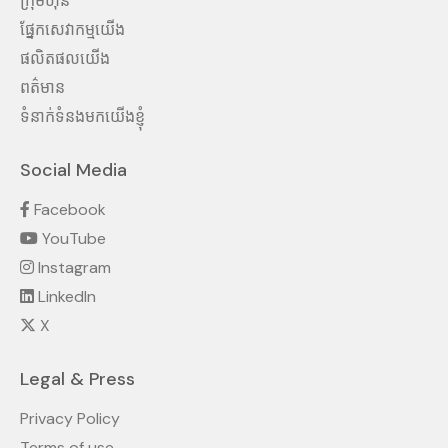
ក្រុមហ៊ុន
ផ្នែកសេវាកម្មយើង
ផលិតផលយើង
ពត៌មាន
ទំនាក់ទំនងមកយើងខ្ញុំ
Social Media
Facebook
YouTube
Instagram
LinkedIn
X
Legal & Press
Privacy Policy
Terms of use